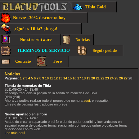
Tibia Gold
Nuevo: -30% descuento hoy
¿Qué es Tibia? ¡Juega!
Nuestro software
Noticias
TÉRMINOS DE SERVICIO
Seguir pedido
Contacto
Foro
Noticias
Páginas:
1
2
3
4
5
6
7
8
9
10
11
12
13
14
15
16
17
18
19
20
21
22
23
24
25
26
27
28
Tienda de monedas de Tibia
2011-09-20 - 14:19:48
Ya tengo traducida la página de la tienda de monedas de Tibia
(tibia gold).
Ahora ya podéis realizar todo el proceso de compra
aquí
, en español.
El resto de páginas las traduciré en breve.
Nuevo apartado en el foro
2011-09-16 - 17:14:07
Acabo de crear un apartado en el foro donde poder escribir y leer artículos en
español acerca de cualquier tema relacionado con juegos online o cualquier tema
relacionado con mi web.
Lee más aquí